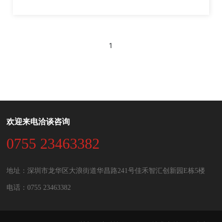
1
欢迎来电洽谈咨询
0755 23463382
地址：深圳市龙华区大浪街道华昌路241号佳禾智汇创新园E栋5楼
电话：0755 23463382